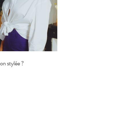
Angence
on stylée ?