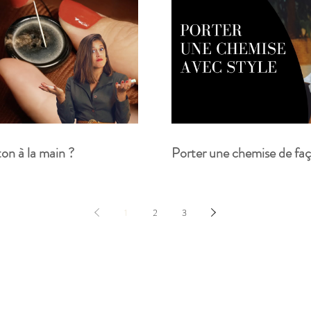
n à la main ?
Porter une chemise de faç
1
2
3